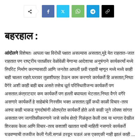
बहरहाल :
आंदोलने
विशेषतः आपला पक्ष विरोधी पक्षात असल्यास असतात,मुद्दे येत राहतात-जात
राहतात पण राष्ट्रीय पातळीवर वेळोवेळी येणाऱ्या आदेशाचा अनुषंगाने कार्यकर्त्यां मध्ये
स्पिरिट निर्माण करण्यासाठी आणि जनतेत आपली छवी राहावी म्हणून मध्ये मध्ये काही
बाही चालत राहते.घरावर तुळशीपत्र ठेऊन काम करणारे कार्यकर्ते हि असतात,निष्ठा
वैगेरे अशी काही बाही बाब असते तसेच धूर्त परिस्थितीजन्य कार्यकर्ते पण
असतात.कंत्राटदार कम कार्यकर्ते पण हल्ली बघायला भेटतात.निष्ठा वैगरे वगैरे
असणारे कार्यकर्ते हे साहेबांचे निस्सीम भक्त असतात.पूर्वी कधी काळी विचार-तत्व
अश्या काही भाकड गुणदोषांनी ओतप्रोत कार्यकर्ते होते असे काही जुने लोक्स सांगत
असतात पण जागतिकीकरणाने जसे सर्वच क्षेत्रे गिळंकृत केली तस या भागात देखील
शिरकाव केला आणि विचार-तत्व कशाशी खातात याची माहिती नसणारे कार्यकर्ते
घडवण्याची तजवीज केली गेली.सगळं ठरवून घडलं अस एकाएकी नाही झालं काही …