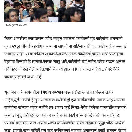
फोटो गुगल साभार
निष्ठा असलेला,कालांतराने उमेद हरवून बसलेला कार्यकर्ता पुढे साहेबांचा धोरणांची
कृपा म्हणून नौकरी-उद्योग करण्याचा लायकीचा राहिला नाही,पण काही नाही करून हि
जमणार नाही अश्या कोंडीत अडकलेला कफल्लक कार्यकर्ता झाला आणि प्रवाहाचा
रेट्यात किनारी हि लागला.प्रवाह चालू आहे,साहेबांची टर्म नवीन उमेद घेऊन अनेक
नवे चेहरे जोडले गेले आहेत.आधीचे काय झाले कोण विचारत नाहीये …वैगेरे वैगेरे
चालत राहणारी कथा आहे.
धूर्त असणारे कार्यकर्ते,सर्व पक्षीय समभाव घेऊन झेंडा खांद्यावर घेऊन तत्पर
आहेत,धूर्त नेत्यांचे हे गुण आत्मसात केलेली ही एक कार्यकर्त्यांची जमात आहे.आपल्या
साहेबांना कोणाचा परेज नाहीये तर आपण कुठं निष्ठा-वैगेरे वैगेरेचा भानगडीत पडायचे
असा हा सुद्ध प्रॅक्टिकल व्यवहार आहे.बाकी काही काळ इकडे काही काळ तिकडे
परमार्थ चालवला जात असतो.अश्या कार्यकर्त्यांचा बाबत साहेबांना सुद्धा थोडा अधिक
लळा असतो,काय माहिती पण शुद्ध प्रॅक्टिकल व्यवहार असल्याने काही अनबन होणार