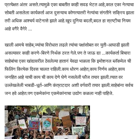
प्रत्येक्षत अंतर असते.त्यामुळे एका बाबतीत काही सवड भेटत आहे,काल एका नेत्याचा
सोबती असलेला कार्यकर्ता आज दुसऱ्याच कोणत्यातरी नेत्यांचा संगतीने सक्रिय झाला
तरी अधिक आश्चर्य वाटेनासे झाले आहे.खूप दुनिया बदली,बदल हा स्रष्टीचा नियम
आहे वगैरे वैगेरे …
खाली आमचे साहेब,ज्यांचा विरोधात लढले त्यांचा पक्षांसोबत वर युती-आघाडी झाली
असल्यावर काही करणे-बिरणे निर्थक ठरत गेले.पण ते जाऊ द्या …कार्यकर्ता बिचारा
साहेबांचा एका खांद्यावरील ठेवलेल्या हातानं येवढा भाळला कि इमोशनल ब्लॅकमेल ची
फिलिंग कित्येक दिवस चालत राहिली.काय धोरण आहेत,काय निर्णय आहेत,काय
जनहित आहे याची काय ची काय देणे घेणे नसलेली फौज तयार झाली.त्यात वर
उल्लेखलेली भाबडी-धूर्त-आणि कंत्राटदार अशी वर्गवारी तयार झाली.साहेबांना सर्वच
जन हवे आहेत.पण एकमेकांना एकमेकांनाचा उद्योग कळला नाही पाहिजे.