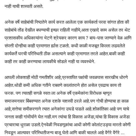
नाही याची शास्वती असते.
अनेक वर्षे साहेबांची निष्ठतेने कार्य करत आलेला एक कार्यकर्ता परवा सांगत होता की
साहेबांचे तोंड देखील बघण्याची इच्छा राहिली नाहीये,आता एखादे काम असेल तर थेट
प्रशासकीय अधिकाऱ्यांना भेटणे श्रेयकर कारण काय ? बाय-पास जाण्याने वेळ आणि
संपत्ती दोन्हीचा काही प्रमाणात र्ह्यास टळतो. कधी काळी मजबूत किल्ला लढवलेले
कार्यकर्ते घरची परिस्थिती ठीक असल्याने काही प्रमाणात तरले आहेत.बाकी काही
काही तर काही करण्याचा लायकीचे सोडले नाही या व्यवस्थेने.
आपली लोकशाही मोठी गमतीशीर आहे,प्रस्तापित पक्षांची जवळपास सारखीच धोरणे
आहेत.थोडी कमी अधिक गतीने राबवणे कालांतराने होत असेल एवढाच काय तो
फरक. पण त्यातही सगळे स्वतःला अनेक वर्षे एकमेकांना विरोधक म्हणून
समाजमनावर बिंबवण्यात अनेक दशके यशस्वी ठरले आहे.पण गोची होण्याचा हा काळ
आहे,सत्तेचा समीकरणाने त्यात अनेकांना उघडे पाडले आहे.शोकांतिका आहे पण याचे
जनता काही गांभीर्याने घेत नाही.मग त्यांचा हि विकास अजेंडा,यांचा हि विकास अजेंडा
प्रचाराचा धुराळा उडतो.ऐनवेळी निवडणूकांचा आधी कोणी कोलांटउड्या मारतो कोणी
निवडून आल्यावर परिस्थितीजन्य बाजू घेतो आणि बाकी चालले आहे वैगेरे वैगेरे …