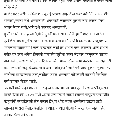
तुम्ही कौडगावला जावं पोषण आहार घ्यायला,प्राथमिक आरोग्य केंद्रातील कर्मचाऱ्यांनी
सांगितलेले.
या विटभट्टीवरील अधिकांश मजूर हे परभणी शहरातील बाबर कॉलोनी या भागातील
रहिवाशी,त्यांना तिथे असतांना ही अंगणवाडी नसल्याने मुलांची नोंद करून पोषण
आहार मिळत नाही,आणि इथे कामावर असतानाही.
मुलींचा घरी जन्म झाल्याने,मोठी मुलगी आता सात वर्षांची झाली असतांना शाळेत
प्रवेशित नाहीये,मुलींचा जन्म दाखला काढला का ? असे विचारल्यावर राजू म्हणाला
“बामनाचा काढलाय” ! जन्म दाखलाच नाही तर आधार कसे काढणार आणि आधार
नसेल तर इतर अनेक ठिकाणी शासकीय सुविधा कश्या भेटणार,प्रामुख्याने शाळेत
नाव कसे टाकणार” अंदाजे तारिक पकडो, त्याच्या सोबत काम करणारा एक सहकारी
मला म्हणाला” राजू होळकरला शिक्षण नाहीये,त्याने सांगितले काही दुखलं-सुखल तर
सोनीच्या दवाखान्यात जातो,नाहीतर जवळ असणाऱ्या कोणत्याही खाजगी क्लिनिक
मध्ये उपचार घेतला जातो.
परभणी मध्ये राहत असतांना, राहत्या भागात पावसाळ्यात पुराचं पाणी वस्तीत,घरात
शिरते.गेल्या वर्षी २०२१ मध्ये असेच पाणी शिरले,रात्री बेरात्री तात्पुरती प्रशाकीय
यंत्रणांनी स्थलांतराची सोय करून तिथून थोडं जवळ असलेल्या शाळेत,शादी
खाण्यात आसरा दिला.स्थलांतराचा आतल्या आत मोठ्या फेऱ्यातून एक लहान होत
जाणारा फेरा पूर्ण झाला.