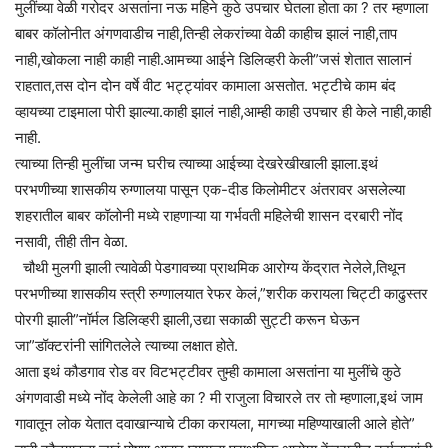
मुलींच्या वेळी गरोदर असतांना नऊ महिने कुठे उपचार घेतला होता का ? तर म्हणाला
बाबर कॉलोनीत अंगणवाडीच नाही,तिन्ही लेकरांच्या वेळी काहीच झालं नाही,ताप
नाही,खोकला नाही काही नाही.आमच्या आईने डिलिव्हरी केली”जसं शेतात सालानं
राहतात,तस दोन दोन वर्षे वीट भट्ट्यांवर कामाला असतोत. भट्टीचे काम बंद
व्हायच्या टाइमाला पोरी झाल्या.काही झालं नाही,आम्ही काही उपचार ही केले नाही,काही
नाही.
त्याच्या तिन्ही मुलींचा जन्म घरीच त्याच्या आईच्या देखरेखीखाली झाला.इथं
परभणीच्या शासकीय रुग्णालया पासून एक-दीड किलोमीटर अंतरावर असलेल्या
शहरातील बाबर कॉलोनी मध्ये राहणाऱ्या या गर्भवती महिलेची शासन दरबारी नोंद
नसावी, तीही तीन वेळा.
चौथी मुलगी झाली त्यावेळी पेडगावच्या प्राथमिक आरोग्य केंद्रात नेलेले,तिथून
परभणीच्या शासकीय स्त्री रुग्णालयात रेफर केलं,”शरीक करायला चिट्टी काढुस्तर
पोरगी झाली”नॉर्मल डिलिव्हरी झाली,उद्या सकाळी सुट्टी करून घेऊन
जा”डॉक्टरांनी सांगितलेले त्याच्या लक्षात होते.
आता इथं कौडगाव रोड वर विटभट्टीवर तुम्ही कामाला असतांना या मुलींचे कुठे
अंगणवाडी मध्ये नोंद केलेली आहे का ? मी राजुला विचारले तर तो म्हणाला,इथं जाम
गावातून लोक येतात दवाखान्याचे टीका करायला, मागच्या महिण्याखाली आले होते”