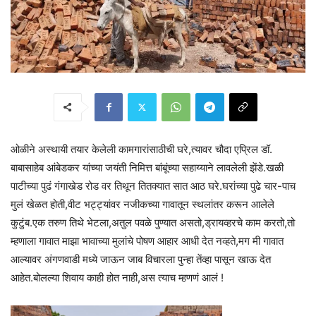
ओळीने अस्थायी तयार केलेली कामगारांसाठीची घरे,त्यावर चौदा एप्रिल डॉ.
बाबासाहेब आंबेडकर यांच्या जयंती निमित्त बांबूंच्या सहाय्याने लावलेली झेंडे.खळी
पाटीच्या पुढं गंगाखेड रोड वर तिथून तितक्यात सात आठ घरे.घरांच्या पुढे चार-पाच
मुलं खेळत होती,वीट भट्ट्यांवर नजीकच्या गावातून स्थलांतर करून आलेले
कुटुंब.एक तरुण तिथे भेटला,अतुल पवळे पुण्यात असतो,ड्रायव्हरचे काम करतो,तो
म्हणाला गावात माझा भावाच्या मुलांचे पोषण आहार आधी देत नव्हते,मग मी गावात
आल्यावर अंगणवाडी मध्ये जाऊन जाब विचारला पुन्हा तेंव्हा पासून खाऊ देत
आहेत.बोलल्या शिवाय काही होत नाही,अस त्याच म्हणणं आलं !