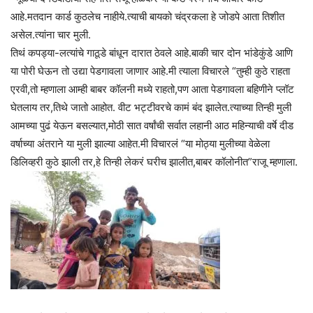
आहे.मतदान कार्ड कुठलेच नाहीये.त्याची बायको चंद्रकला हे जोडपे आता तिशीत
असेल.त्यांना चार मुली.
तिथं कपड्या-लत्यांचे गाठूडे बांधून दारात ठेवले आहे.बाकी चार दोन भांडेकुंडे आणि
या पोरी घेऊन तो उद्या पेडगावला जाणार आहे.मी त्याला विचारले “तुम्ही कुठे राहता
एरवी,तो म्हणाला आम्ही बाबर कॉलनी मध्ये राहतो,पण आता पेडगावला बहिणीने प्लॉट
घेतलाय तर,तिथे जातो आहोत. वीट भट्टीवरचे कामं बंद झालेत.त्याच्या तिन्ही मुली
आमच्या पुढं येऊन बसल्यात,मोठी सात वर्षांची सर्वात लहानी आठ महिन्याची वर्षे दीड
वर्षाच्या अंतराने या मुली झाल्या आहेत.मी विचारलं “या मोठ्या मुलीच्या वेळेला
डिलिव्हरी कुठे झाली तर,हे तिन्ही लेकरं घरीच झालीत,बाबर कॉलोनीत”राजू म्हणाला.