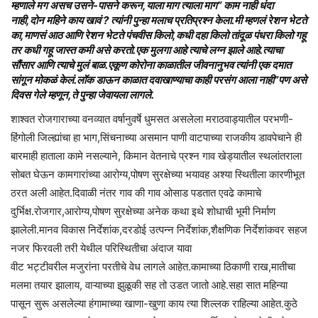
म्हणाले मग असच उसने-पासने करून,याला माग त्याला माग” काम नाही धंदा
नाही,दोन महिने काय खावं ? त्यांनी पुन्हा मलाच प्रतिप्रश्न केला.मी म्हणलं रेशन भेटते
का,माणसं आठ आणि रेशन भेटते पंचवीस किलो,कधी दहा किलो तांदूळ पंधरा किलो गहू
तर कधी गहू जास्त कमी असे करतो.एक मुलगा आहे त्याचे लग्न झाले आहे.त्याचा
सौंसार आणि त्याचे मुलं बाळ.एकूण कोरोना काळातील जीवनानुभव त्यांनी एक दमात
सांगून मोकळं केलं.लॉक डाऊन काळात दवाखाण्याचा काही परसंग आला नाही”पण असे
दिवस गेले म्हणून,ते पुन्हा जेवायला लागले.
शाश्वत रोजगाराच्या वनव्यात वर्षानुवर्षे धुमसत असलेला मराठवाड्यातील परभणी-
हिंगोली जिल्ह्यांचा हा भाग,सिंचनाच्या असमान पाणी वाटपाच्या राजकीय डावपेचाने ही
बारमाही हाताला कामे नसल्याने, किमान वेतनाचे प्रश्न गाव खेड्यातील स्थलांतराला
सोबत घेऊन कामगारांच्या आरोग्य,पोषण सुरक्षेच्या भयावह अश्या स्थितीला कारणीभूत
ठरत अली आहेत.दिवाळी नंतर गाव की गाव ओसाड पडतात एवढे कामाचे
दुर्भिक्ष.रोजगार,आरोग्य,पोषण सुरक्षेच्या अनेक कथा इथे शोधाची भूमी निर्माण
झालेली.मानव विकास निर्देशांक,दरडोई उत्पन्न निर्देशांक,शैक्षणिक निर्देशांकवर सहज
नजर फिरवली तरी येथील परिस्थितीचा अंदाज यावा
वीट भट्टीवरील मजुरांना परतीचे वेध लागले आहेत.कामाच्या ठिकाणी राख,मातीचा
मलमा तयार झालाय, वाऱ्याच्या झुळूकी सह तो उडत जातो आहे.सहा सात महिन्या
पासून सुरू असलेल्या हंगामाच्या खाणा-खुणा काय त्या शिल्लक राहिल्या आहेत.कुठे