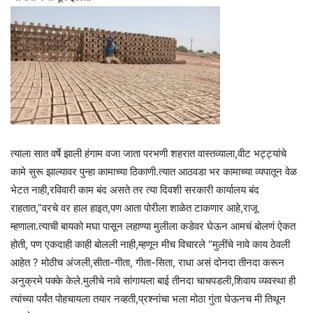
त्याला सात वर्षे झाली हंगाम वजा जाता परभणी शहरात वास्तव्याला,वीट भट्ट्यांचे
कामे सुरू झाल्यावर पुन्हा कामाच्या ठिकाणी.त्यात आठवडा भर कामाच्या व्यपातून वेळ
भेटत नाही,रविवारी काम बंद असते तर त्या दिवशी सरकारी कार्यालय बंद
राहतात,”वरचे वर हाल हाइत,पण आता पोरीला शाळेत टाकणार आहे,राजू
म्हणाला.त्याची बायको मघा पासून लहाण्या मुलीला कडेवर घेऊन आमचं बोलणं ऐकत
होती, पण एकदाही काही बोलली नाही,म्हणून मीच विचारले “मुलींचे नावे काय ठेवली
आहेत ? मोठीच अंजली,सीता-गीता, गीता-सिता, राधा असं दोनदा तीनदा करून
अनुक्रमे पक्के केले.मुलीचे नावे सांगायला बाई तीनदा चाचपडली,शिवाय व्यवस्था ही
त्यांच्या पर्यंत पोहचायला तयार नव्हती,प्रश्नांचा भला मोठा गुंता घेऊनच मी तिथून