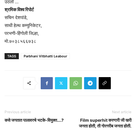
उठलो …
श्रमिक विश्व रिपोर्ट
सचिन देशपांडे,
साथी हेल्थ कम्युनिकेटर,
परभणी-हिंगोली जिल्हा,
मो.७०३८५६६७३८
TAGS
Parbhani Vitbhatti Leabour
Previous article
Next article
कसे जगतात पालावरचे भटके-विमुक्त….?
Film superhit करणारी जी खरी
जनता होती, ती गोरगरीब जनता होती.