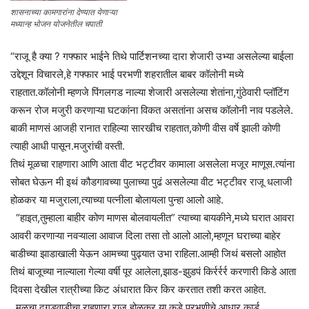
शासनाच्या कामगारांना देण्यात येणाऱ्या
मध्यान्ह भोजन योजनेतील चपाती
“राजू है क्या ? गफ्फार भाईने तिथे पार्टिशनच्या दारा शेजारी उभ्या असलेल्या बाईला
उद्देशून विचारले,हे गफ्फार भाई परभणी शहरातील बाबर कॉलोनी मध्ये
राहतात.कॉलोनी म्हणजे पिंगलगड नाल्या शेजारी असलेल्या शेतांना,गुंठेवारी प्लॉटिंग
करून रोज मजुरी करणाऱ्या घटकांना विकत असतांना असच कॉलोनी नाव पडलेले.
बाकी माणसं आजही रानात राहिल्या सारखीच राहतात,कोणी वीस वर्षे झाली कोणी
त्याही आधी पासून.मजुरांची वस्ती.
तिथं मूळचा राहणारा आणि आता वीट भट्टीवर कामाला असलेला मजूर माणूस.त्यांना
सोबत घेऊन मी इथं कौडगावच्या पुलाच्या पुढं असलेल्या वीट भट्टीवर राजू धलाजी
होळकर या मजुराला,त्याच्या पत्नीला बोलायला पुन्हा आलो आहे.
“हाइत,तुम्हाला बाहीर कोण माणस बोलवायलीत” त्याच्या बायकीने,मध्ये घरात आवरा
आवरी करणाऱ्या नवऱ्याला आवाज दिला तसा तो आलो आलो,म्हणून घराच्या बाहेर
बाडीच्या झाडाखाली येऊन आमच्या पुढ्यात उभा राहिला.आम्ही जिथं बसलो आहोत
तिथं बाजूच्या नाल्याला गेल्या वर्षी पूर आलेला,झाड-झुडपं किर्रर्रर्र करणारी किडे आता
दिवसा देखील रात्रीच्या किट अंधारात किर किर करतात तशी करत आहेत.
मूळचा दगडवाडीचा राहणारा राजू होळकर या कडे परभणीचे आधार कार्ड