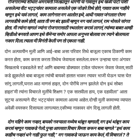
रोजगाराच्या शोधात अमरावती जिल्ह्यातून धारणी या गावातून इथे खळी पाटी पाशी
असलेल्या वीट भट्ट्यांवर कामाला असलेले एक जोडपे तिथे होते,गावात काम नाहीये
म्हणून इथे यावं लागलं, काम लागेनात मग आलोत इथे,आधी गावात जंगलात रोपण
लागवडीचे कामे होती,आता ती पण बंद झाली म्हणून मग यावं लागलं,राम भोसले सांगत
होता. मी त्यांना म्हणलं ज्यांना रोजगारासाठी स्थलांतर करावं लागतं,त्यांच्या बाबत आम्ही
व्हिडीओ बनवतो आपण इथे कॅमेऱ्या समोर आपला अनुभव बोलावा तर त्याने बोलायला
नकार दिला.त्याला मी विनंती केली पण तो एकला नाही.
दोन अल्पवयीन मुली आणि आई-बाबा असा परिवार तिथे बाजूला एकाच ठिकाणी काम
करत होता, काम करता करता तिथेच जेवायला बसलेला.वरून उन्हाचा पारा अंगावर
चिखलाचे रडबडलेले शर्ट आणि बाबाच्या डोक्यावर टावेल पांघरून जेवता जेवता,साठी
कडे झुकलेले बाबा बाजूला त्यांची बायको हातात भाकर त्यावर भाजी घेऊन घास घेत
सांगू लागली,घरात आठ माणसं हाइत, दोन पोरींचे लग्न झालेले दोन इथं सोबत
हाइत”मी त्यांना विचारले मुलींचे शिक्षण ? एक सातवीला हाय, एक दहावीला” आता
सुट्या असल्याने वीट भट्ट्यांवर कामाला आल्या आहेत.दोन्ही मुली कामाच्या व्यापात
अवेळी वयस्कर दिसायला लागल्यात.एकीच्या नाकावर वांग दिसू लागली होती.
दोन महिने काम नव्हत,बायको नवऱ्याला मध्येच थांबून म्हणाली,मग इथं थांबून काय
करावं म्हणून गावाकडे गेलो.पुन्हा आपसात विचार विमश करून बाबा म्हणले “इथं काय
काहीच नव्हतं धने नाही फुल नाही,” मग गावाकडे जाऊन काय केलं,मी विचारलं ? ते