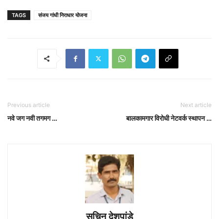
TAGS
संजय गांधी निराधार योजना
Previous article
Next article
नवे जग नवी तगमग …
बालकामगार विरोधी नेटवर्क स्थापन …
सचिन देशपांडे