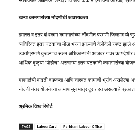
स्तरावरील शैक्षणिक शिष्यवृत्तीचे अर्ज कैक महिने विना कारवाई प्रल
खऱ्या कामगारांच्या नोंदणीची आवश्यकता
.
इमारत व इतर बांधकाम कामगारांच्या नोंदणीत परभणी जिल्ह्यामध्ये स
व्यतिरिक्त इतर घटकांचा मोठा भरणा झाल्याचे वेळोवेळी स्पष्ट झाले आ
उक्तीप्रमाणे कुठल्याच सक्षम अधिकाऱ्यांनी आजवर यावर कायदेशीर
आर्थिक दृष्ट्या “पोहोच” असणाऱ्या इतर घटकांनी कामगारांच्या योजन
महागाईची वाढती दाहकता आणि शाश्वत कामाची भ्रांत असलेल्या 
नोंदणी नंतर योजनेच्या लाभापासून मात्र दूर राहत असल्याचे प्रकाश
श्रमिक विश्व रिपोर्ट
TAGS
LabourCard
Parbhani Labour Office