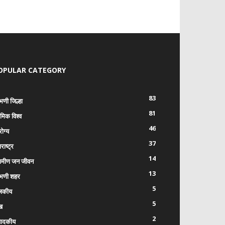
OPULAR CATEGORY
83
भणी जिल्हा
81
रमिक विश्व
46
ोग्य
37
राष्ट्र
14
रामीण जन जीवन
13
भणी शहर
5
जकीय
5
ख
2
पादकीय