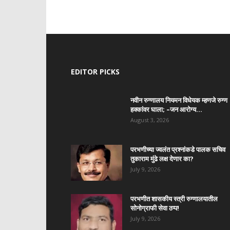
EDITOR PICKS
नवीन रुग्णालय नियमन विधेयक म्हणजे रुग्ण
हक्कांवर घाला; –जन आरोग्य...
August 3, 2026
परभणीच्या ज्वलंत प्रश्नांकडे पालक सचिव
तुकाराम मुंढे लक्ष देणार का?
July 9, 2026
परभणीत शासकीय स्त्री रुग्णालयातील
सोनोग्राफी सेवा ठप्प!
July 9, 2026