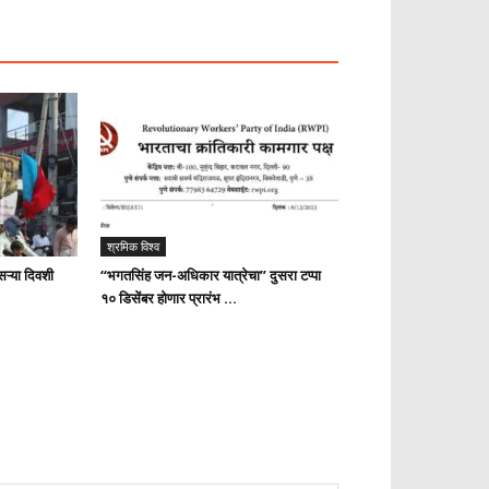
श्रमिक विश्व
ऱ्या दिवशी
“भगतसिंह जन-अधिकार यात्रेचा” दुसरा टप्पा
१० डिसेंबर होणार प्रारंभ …