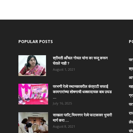
POPULAR POSTS
P
श्रीमती आँचल गोयल यांना का रूजू करून
पर
घेतले नाही ?
श्
August 1, 2021
आर
परभणी रेल्वे स्थानकावरील कंत्राटी सफाई
महा
कामगारांच्या शोषणाची धक्कादायक बाब उघड
ग्
…
July 16, 2025
पर
रा
साखला प्लॉट,भिमनगर रेल्वे फाटकावर भुयारी
मार्ग करा …
ले
August 8, 2021
सं