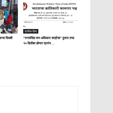
श्रमिक विश्व
ऱ्या दिवशी
“भगतसिंह जन-अधिकार यात्रेचा” दुसरा टप्पा
१० डिसेंबर होणार प्रारंभ …