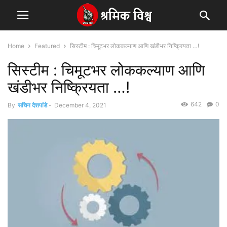
Home
Featured
सिस्टीम : चिमूटभर लोककल्याण आणि खंडीभर निष्क्रियता …!
सिस्टीम : चिमूटभर लोककल्याण आणि
खंडीभर निष्क्रियता …!
642
0
By
सचिन देशपांडे
-
December 4, 2021