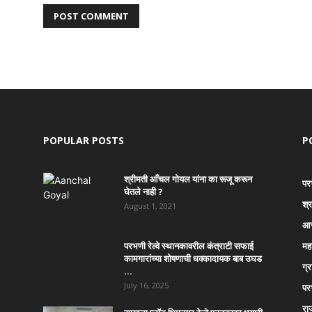
POPULAR POSTS
P
श्रीमती आँचल गोयल यांना का रूजू करून
पर
घेतले नाही ?
श्
August 1, 2021
आर
परभणी रेल्वे स्थानकावरील कंत्राटी सफाई
महा
कामगारांच्या शोषणाची धक्कादायक बाब उघड
ग्
…
July 16, 2025
पर
रा