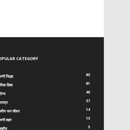
OPULAR CATEGORY
83
भणी जिल्हा
81
रमिक विश्व
46
ोग्य
37
राष्ट्र
14
रामीण जन जीवन
13
भणी शहर
5
जकीय