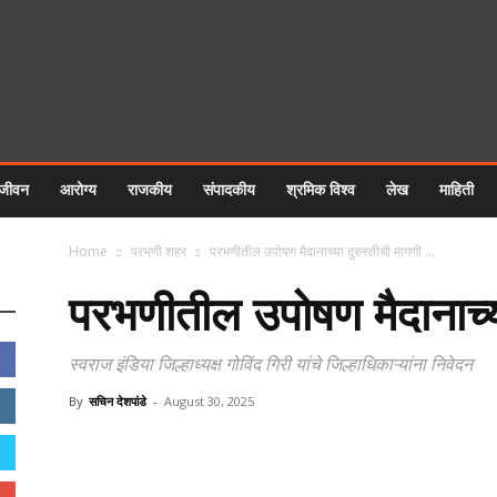
 जीवन
आरोग्य
राजकीय
संपादकीय
श्रमिक विश्व
लेख
माहिती
Home
परभणी शहर
परभणीतील उपोषण मैदानाच्या दुरुस्तीची मागणी …
परभणीतील उपोषण मैदानाच्य
स्वराज इंडिया जिल्हाध्यक्ष गोविंद गिरी यांचे जिल्हाधिकाऱ्यांना निवेदन
By
सचिन देशपांडे
-
August 30, 2025
Share