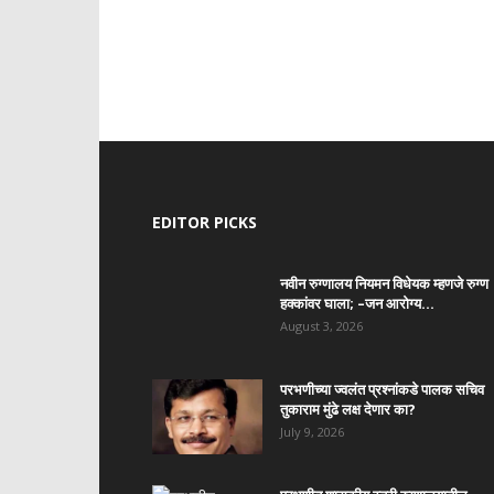
EDITOR PICKS
नवीन रुग्णालय नियमन विधेयक म्हणजे रुग्ण
हक्कांवर घाला; –जन आरोग्य...
August 3, 2026
परभणीच्या ज्वलंत प्रश्नांकडे पालक सचिव
तुकाराम मुंढे लक्ष देणार का?
July 9, 2026