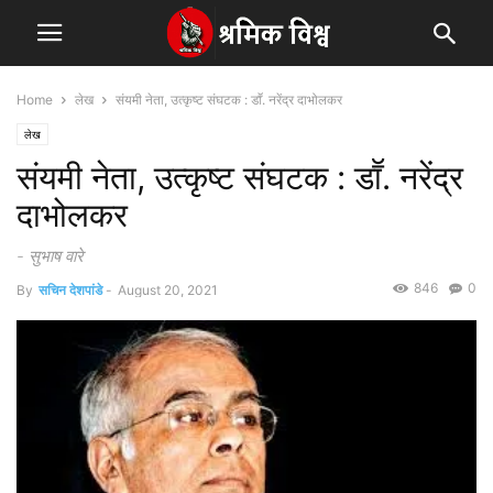
Home
लेख
संयमी नेता, उत्कृष्ट संघटक : डाॕ. नरेंद्र दाभोलकर
लेख
संयमी नेता, उत्कृष्ट संघटक : डाॕ. नरेंद्र
दाभोलकर
- सुभाष वारे
846
0
By
सचिन देशपांडे
-
August 20, 2021