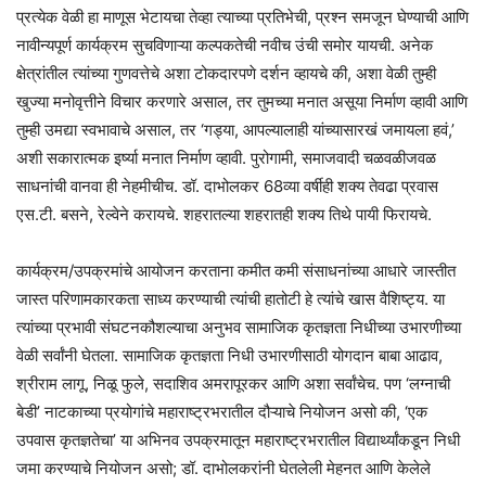
प्रत्येक वेळी हा माणूस भेटायचा तेव्हा त्याच्या प्रतिभेची, प्रश्न समजून घेण्याची आणि
नावीन्यपूर्ण कार्यक्रम सुचविणाऱ्या कल्पकतेची नवीच उंची समोर यायची. अनेक
क्षेत्रांतील त्यांच्या गुणवत्तेचे अशा टोकदारपणे दर्शन व्हायचे की, अशा वेळी तुम्ही
खुज्या मनोवृत्तीने विचार करणारे असाल, तर तुमच्या मनात असूया निर्माण व्हावी आणि
तुम्ही उमद्या स्वभावाचे असाल, तर ‘गड्या, आपल्यालाही यांच्यासारखं जमायला हवं,’
अशी सकारात्मक इर्ष्या मनात निर्माण व्हावी. पुरोगामी, समाजवादी चळवळीजवळ
साधनांची वानवा ही नेहमीचीच. डॉ. दाभोलकर 68व्या वर्षीही शक्य तेवढा प्रवास
एस.टी. बसने, रेल्वेने करायचे. शहरातल्या शहरातही शक्य तिथे पायी फिरायचे.
कार्यक्रम/उपक्रमांचे आयोजन करताना कमीत कमी संसाधनांच्या आधारे जास्तीत
जास्त परिणामकारकता साध्य करण्याची त्यांची हातोटी हे त्यांचे खास वैशिष्ट्य. या
त्यांच्या प्रभावी संघटनकौशल्याचा अनुभव सामाजिक कृतज्ञता निधीच्या उभारणीच्या
वेळी सर्वांनी घेतला. सामाजिक कृतज्ञता निधी उभारणीसाठी योगदान बाबा आढाव,
श्रीराम लागू, निळू फुले, सदाशिव अमरापूरकर आणि अशा सर्वांचेच. पण ‘लग्नाची
बेडी’ नाटकाच्या प्रयोगांचे महाराष्ट्रभरातील दौऱ्याचे नियोजन असो की, ‘एक
उपवास कृतज्ञतेचा’ या अभिनव उपक्रमातून महाराष्ट्रभरातील विद्यार्थ्यांकडून निधी
जमा करण्याचे नियोजन असो; डॉ. दाभोलकरांनी घेतलेली मेहनत आणि केलेले