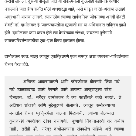
करावी लागली. दुसऱ्या बाजूला जात या संकल्पनेला कुठलाही वैज्ञानिक आधार
नसल्याने जात हीच सर्वांत मोठी अंधश्रद्धा आहे, असे मानून जाती-अंताचा लढाही
अग्रभागी आणावा लागतो. त्यासाठीच त्यांच्या सार्वजनिक जीवनाच्या अगदी शेवटी-
शेवटी डॉ. दाभोलकर हे ‘जातपंचायतीला मूठमाती द्या’ या अभियानात सक्रिय झाले
होते. दाभोलकर काम करत होते त्या वेगवेगळ्या संस्था, संघटना पुरोगामी
समाजपरिवर्तनासाठीचा एक-एक विषय हाताळत होत्या.
दाभोलकर स्वत: मात्र त्यातून एकत्रितपणे एका समग्र अशा व्यवस्था-परिवर्तनाचा
विचार पेरत होते.
     अतिशय आक्रमकपणे आणि जोरजोरात बोलणारे किंवा मधे 
मधे टाळ्याखाऊ वाक्ये पेरणारे वक्ते आपल्या आजूबाजूला बरेच 
दिसतात. डाॕ. नरेंद्र दाभोलकर हे त्या पठडीतले वक्ते नव्हते. ते 
अतिशय शांतपणे आणि मुद्देसूदपणे बोलायचे. त्यातून समोरच्याच्या 
मनातील विचार प्रक्रियेला चालना मिळायची. त्यांच्या बोलण्यात 
कुणावरही व्यक्तीगत टीका नसायची. कुणाची निंदानालस्ती तर कधीच 
नाही. तरीही डाॕ. नरेंद्र दाभोलकरांना संपवलेच पाहिजे असे त्यांच्या 