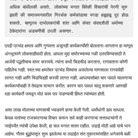
अधिक बांधीलकी असते. लोकांच्या मनात विवेकी विचारांची पेरणी सुरु 
झाली की समाजमनावरील निरर्थक कर्मकांडाचा पगडा हळूहळू दूर होऊ 
शकतो. म्हणूनच दाभोलकरांची शांत आणि संयत संवादशैली धर्माच्या 
ठेकेदारांना अडचणीची ठरली असणार. 
एवढी प्रचंड क्षमता आणि गुणवत्ता असूनही कार्यकर्त्यांशी बोलताना-वागताना हा माणूस
अंगभूतपणे लोकशाहीवादी होता. आपला मुद्दा समोरच्याच्या गळी उतरविण्यासाठी ते
आर्जवी पद्धतीचाच वापर करायचे. त्यांना कधी चिडचीड करताना, रागावताना कोणी
पाहिलेच नाही. स्वत:च्या क्षमतेवर प्रचंड विश्वास असलेल्या माणसाला रागवावेही
लागत नाही आणि चिडचिडही करावी लागत नाही. आपल्यासोबत चार पावले चालणाऱ्या
कार्यकर्त्याचाही ते तेवढाच सन्मान करीत. कारण चार पावलं चालू शकणारे आणखी
दहा कार्यकर्ते जमवून मोठं काम पार पाडण्याची हिंमत त्यांच्यात होती.
अशा लाख मोलाच्या माणसाची भ्याडपणे हत्या केली गेली. धर्मांधांनी डाव साधला.
केवळ मतांच्या राजकारणाचा विचार करून सर्व काही करणाऱ्या सत्ताधाऱ्यांनी ते
जाईपर्यंत त्यांची उपेक्षा केली, हा सल मनात सतत राहील. लढाई मोठी आहे याचे भान
आहेच. गौतम बुद्धांपासून सुरू झालेल्या या लढाईत संत तुकारामांसहित अनेकांचे बळी