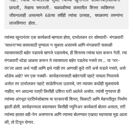
नाही. त्यांची जन्मतारीख सुध्दा त्यांच्या खुनानंतर वर्तमानपत्रवाल्यांनी 
छापली, तेव्हाच समजली. चळवळीच्या कामातील शिस्त व्यक्तिगत 
जीवनालाही असल्याने 68व्या वर्षीही त्यांचा उत्साह, चपळपणा तरुणांना 
लाजविणारा होता.
त्यांच्या खुनानंतर एक कार्यकर्ता म्हणाला होता, दाभोलकर दर सोमवारी- मंगळवारी
‘साधना’च्या कामासाठी पुण्याला न चुकता असायचे आणि मंगळवारी सकाळी
व्यायामासाठी बाहेर पडायचे म्हणजे पडायचेच, ही शिस्तच त्यांचा घात करून गेली. त्या
मंगळवारी थोडा आळस करून ते व्यायामाला बाहेर पडलेच नसते तर… या ‘जर-
तर’ला आता अर्थ नाही आणि इथे नाही तर आणखी कुठे तरी असे घडले नसते, असे
थोडेच आहे? पण एक नक्की- कार्यक्रमासाठी बाहेरगावी पहाटे पाचला निघायचे
असेल तर दाभोलकर पहाटे साडेतीनला उठायचे, पण व्यायाम कधीही चुकवायचे
नाहीत; मग आदल्या रात्री कितीही उशिरा घरी आलेले असोत. त्यांची गुणवत्ता ही
त्यांच्या अंगभूत प्रतिभेसोबतच या प्रकारची शिस्त, चिकाटी आणि मेहनतीतून निर्माण
झाली होती. कार्यक्रमाला बसल्यावर कितीही ज्युनिअर कार्यकर्ता बोलत असला, तरी
त्यांच्या हातात वही-पेन असणारच आणि त्याच्या बोलण्यात एखादा महत्त्वाचा मुद्दा आला
की, तो टिपून घेणार.