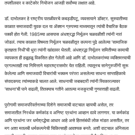
तपशीलवार व काटेकोर नियोजन आजही सर्वांच्या लक्षात आहे.
डॉ. दाभोलकर हे राष्ट्रीय पातळीवरचे कबड्डीपटू, व्यवसायाने डॉक्टर. सुरुवातीच्या
काळात समाजवादी युवक दल या ॲक्शन ग्रुपच्या माध्यमातून त्यांची वैचारिक बैठक
पक्की होत गेली. 1985च्या आसपास अंधश्रद्धा निर्मूलन चळवळीशी त्यांनी नातं
जोडलं. त्याच काळात विषमता निर्मूलन चळवळीतून कल्पना पुढे आलेल्या ‘सामाजिक
कृतज्ञता निधी’ची धुरा त्यांनी खांद्यावर घेतली. अंधश्रद्धा निर्मूलन समितीच्या कामाची
व्यापकता ही हळूहळू विकसित होत गेलेली आहे आणि डॉ. दाभोलकरांच्या व्यक्तिमत्त्वाची
प्रगल्भताही त्या निमित्ताने महाराष्ट्रासमोर येत राहिली. त्यातूनच सानेगुरुजींनी सुरू
केलेल्या आणि समाजवादी विचारांची भक्कम परंपरा असलेल्या साधना साप्ताहिकाचे
संपादकपद त्यांच्याकडे चालत आले. साधनाची जबाबदारी त्यांनी स्विकारल्यावर
‘साधना’ची पाने वाढली, तितक्याच गतीने आतल्या मजकुराची गुणवत्ताही वाढली.
पुरोगामी समाजपरिवर्तनाच्या दिशेने समाजाची वाटचाल व्हायची असेल, तर
समाजातील निरर्थक कर्मकांड व अनिष्ट प्रथांना आव्हान द्यावे लागणार. या कर्मकांड
आणि प्रथांना जर धर्मश्रद्धेचा आधार आहे असे हितसंबंधी लोक मांडत असतील, तर
मग अशा मतलबी धर्मकल्पनेची चिकित्साही आवश्यक बनते. अशी वाटचाल अंनिसला