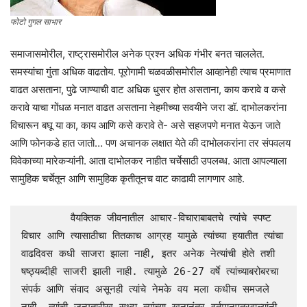
फोटो गुगल साभार
समाजासमोरील, राष्ट्रासमोरील अनेक प्रश्न अधिक गंभीर बनत चाललेत.
समस्यांचा गुंता अधिक वाढतोय. पूरोगामी चळवळीसमोरील आव्हानेही त्याच प्रमाणात
वाढत असताना, पुढे जाण्याची वाट अधिक धुसर होत असताना, काय करावे व कसे
करावे याचा गोंधळ मनात वाढत असताना नेहमीच्या सवयीने जरा डॉ. दाभोलकरांना
विचारून बघू या का, काय आणि कसे करावे ते- असे सहजपणे मनात येऊन जाते
आणि फोनकडे हात जातो… पण अचानक लक्षात येते की दाभोलकरांना तर संपवलय
विवेकाच्या मारेकऱ्यांनी. आता दाभोलकर नाहीत चर्चेसाठी उपलब्ध. आता आपल्याला
सामुहिक चर्चेतून आणि सामुहिक कृतीतूनच वाट काढावी लागणार आहे.
        वैयक्तिक जीवनातील आचार-विचाराबाबतचे त्यांचे स्पष्ट 
विचार आणि त्यासाठीचा तितकाच आग्रह यामुळे त्यांच्या हयातीत त्यांचा 
वाढदिवस कधी साजरा झाला नाही, इतर अनेक नेत्यांची होते तशी 
षष्ठ्यब्दीही साजरी झाली नाही. त्यामुळे 26-27 वर्षे त्यांच्याबरोबरचा 
संपर्क आणि संवाद असूनही त्यांचे नेमके वय मला कधीच समजले 