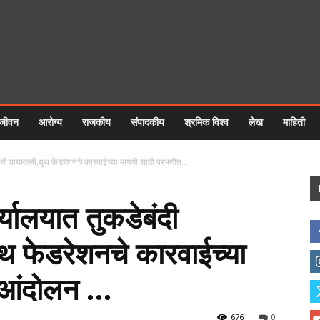
 जीवन
आरोग्य
राजकीय
संपादकीय
श्रमिक विश्व
लेख
माहिती
याची पायमल्ली,युथ फेडरेशनचे कारवाईच्या मागणी साठी परभणीत...
्यालयात तुकडेबंदी
ुथ फेडरेशनचे कारवाईच्या
 आंदोलन …
676
0