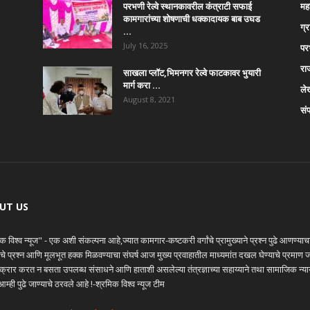
परभणी रेल्वे स्थानकावरील कंत्राटी सफाई
महा
कामगारांच्या शोषणाची धक्कादायक बाब उघड
ग्
…
July 16, 2025
पर
रा
साखला प्लॉट,भिमनगर रेल्वे फाटकावर भुयारी
मार्ग करा …
ले
August 8, 2021
सं
UT US
क विश्व न्यूज" - एक अशी संकल्पना आहे,ज्यात कामगार-कष्टकरी वर्गांचे प्रामुख्याने प्रश्न पुढे आणण्या
चे प्रश्न आणि मूलभूत हक्क मिळवण्याचा संघर्ष आज मुख्य प्रवाहातील माध्यमांत दखल घेण्याचे प्रमा
्रार करत न बसता उपलब्ध संसाधने आणि हाताशी असलेल्या तंत्रज्ञाच्या सहाय्याने तथा सामाजिक न्यायच
म्ही पुढे जाण्याचे ठरवले आहे !-श्रमिक विश्व न्यूज टीम