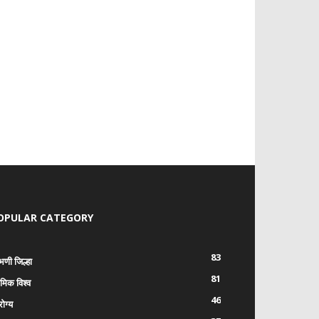
OPULAR CATEGORY
83
भणी जिल्हा
81
रमिक विश्व
46
ोग्य