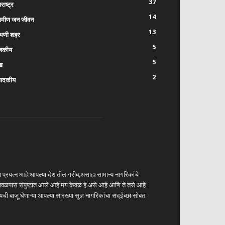
37
राष्ट्र
14
रामीण जन जीवन
13
भणी शहर
5
जकीय
5
ख
2
पादकीय
चा प्रयत्न आहे.आपल्या देशातील गरीब,असाह्य सामान्य नागरिकांचे
ण जवळपास संपुष्टात आले आहे.मग केवळ हे असे आहे आणि ते तसे आहे
ी बाजू घेणाऱ्या आपल्या सारख्या सुज्ञ नागरिकांचा सद्ईच्छा सोबत