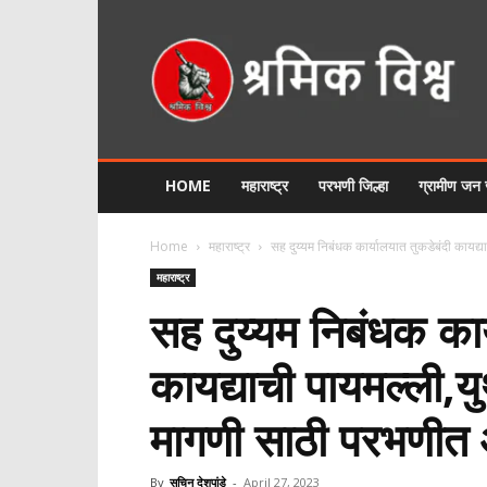
श्रमिक
विश्व
HOME
महाराष्ट्र
परभणी जिल्हा
ग्रामीण जन
Home
महाराष्ट्र
सह दुय्यम निबंधक कार्यालयात तुकडेबंदी कायद्
महाराष्ट्र
सह दुय्यम निबंधक कार
कायद्याची पायमल्ली,य
मागणी साठी परभणीत
By
सचिन देशपांडे
-
April 27, 2023