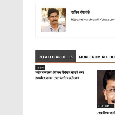
सचिन देशपांडे
https://www.shramikvishwa.co
RELATED ARTICLES
MORE FROM AUTHO
आरोग्य
नवीन रुग्णालय नियमन विधेयक म्हणजे रुग्ण
हक्कांवर घाला; –जन आरोग्य अभियान
FEATURED
परभणीच्या ज्वल