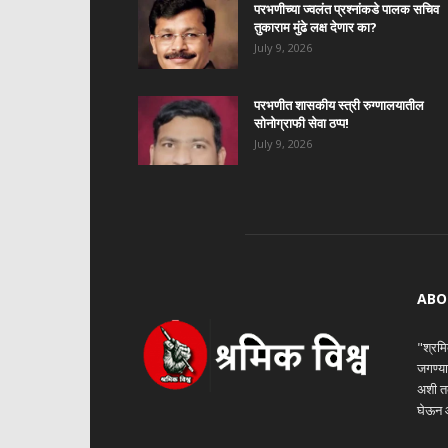
परभणीच्या ज्वलंत प्रश्नांकडे पालक सचिव
तुकाराम मुंढे लक्ष देणार का?
July 9, 2026
परभणीत शासकीय स्त्री रुग्णालयातील
सोनोग्राफी सेवा ठप्प!
July 9, 2026
ABO
"श्रमि
जगण्या
अशी तक
घेऊन आ