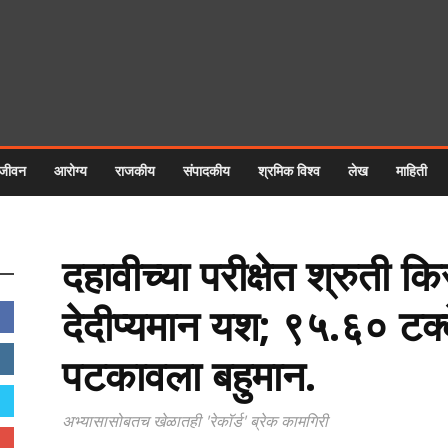
 जीवन
आरोग्य
राजकीय
संपादकीय
श्रमिक विश्व
लेख
माहिती
दहावीच्या परीक्षेत श्रुती क
देदीप्यमान यश; ९५.६० टक्
पटकावला बहुमान.
अभ्यासासोबतच खेळातही 'रेकॉर्ड' ब्रेक कामगिरी