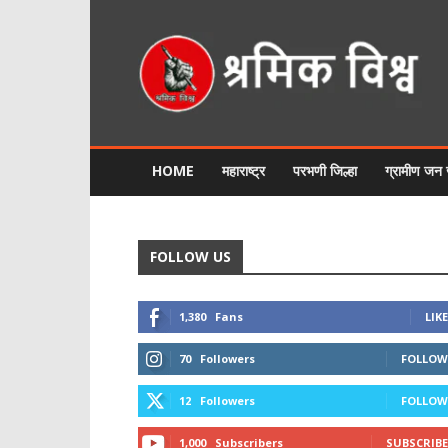
श्रमिक
विश्व
HOME
महाराष्ट्र
परभणी जिल्हा
ग्रामीण जन
FOLLOW US
1,380
Fans
LIKE
70
Followers
FOLLOW
12
Followers
FOLLOW
1,000
Subscribers
SUBSCRIBE