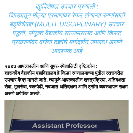
बहुविशेषज्ञ उपचार प्रणाली :
जिल्ह्यातून मोठ्या प्रमाणावर रेफर होणाऱ्या रुग्णांसाठी
बहुविशेषज्ञ (MULTI-DISCIPLINARY) उपचार
पद्धती, संयुक्त वैद्यकीय सल्लामसलत आणि क्लिष्ट
प्रकरणांवर वरिष्ठ तज्ञांचे मार्गदर्शन उपलब्ध असणे
आवश्यक आहे
२४x७ आपत्कालीन आणि सुपर-स्पेशालिटी दृष्टिकोन :
शासकीय वैद्यकीय महाविद्यालय हे जिल्हा रुग्णालयाच्या पुढील स्तरावरील
उपचार केंद्र मानले जाते. त्यामुळे आपत्कालीन शस्त्रक्रिया, अतिदक्षता
सेवा, भूलसेवा, रक्तपेढी, नवजात अतिदक्षता आणि ट्रॉमा व्यवस्थापन सक्षम
असणे अपेक्षित असते.