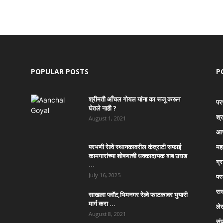
POPULAR POSTS
P
श्रीमती आँचल गोयल यांना का रूजू करून
पर
घेतले नाही ?
श्
August 1, 2021
आर
परभणी रेल्वे स्थानकावरील कंत्राटी सफाई
महा
कामगारांच्या शोषणाची धक्कादायक बाब उघड
ग्
…
July 16, 2025
पर
रा
साखला प्लॉट,भिमनगर रेल्वे फाटकावर भुयारी
मार्ग करा …
ले
August 8, 2021
सं