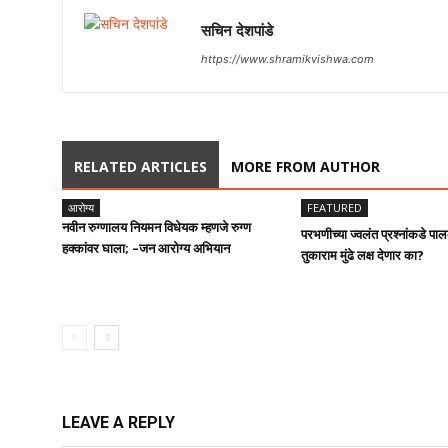
सचिन देशपांडे
https://www.shramikvishwa.com
RELATED ARTICLES
MORE FROM AUTHOR
आरोग्य
FEATURED
नवीन रुग्णालय नियमन विधेयक म्हणजे रुग्ण
परभणीच्या ज्वलंत प्रश्नांकडे प
हक्कांवर घाला; –जन आरोग्य अभियान
तुकाराम मुंढे लक्ष देणार का?
LEAVE A REPLY