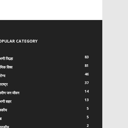
OPULAR CATEGORY
83
भणी जिल्हा
81
रमिक विश्व
46
ोग्य
37
राष्ट्र
14
रामीण जन जीवन
13
भणी शहर
5
जकीय
5
ख
2
पादकीय