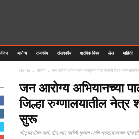
 जीवन
आरोग्य
राजकीय
संपादकीय
श्रमिक विश्व
लेख
माहिती
Home
आरोग्य
जन आरोग्य अभियानच्या पाठपुराव्यानंतर परभणी जिल्हा रुग्णालयातील 
जन आरोग्य अभियानच्या पाठ
जिल्हा रुग्णालयातील नेत्र 
सुरू
कोट्यवधींचा खर्च, तीन-चार वर्षांची गुप्तता आणि भ्रष्टाचाराच्या चौक