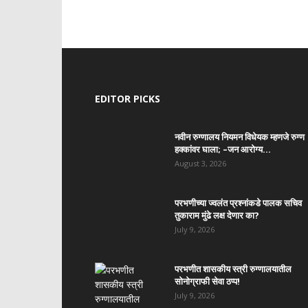
EDITOR PICKS
नवीन रुग्णालय नियमन विधेयक म्हणजे रुग्ण
हक्कांवर घाला; –जन आरोग्य...
August 3, 2026
परभणीच्या ज्वलंत प्रश्नांकडे पालक सचिव
तुकाराम मुंढे लक्ष देणार का?
July 9, 2026
परभणीत शासकीय स्त्री रुग्णालयातील
सोनोग्राफी सेवा ठप्प!
July 9, 2026